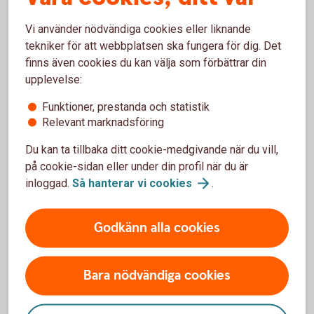
Vi använder nödvändiga cookies eller liknande
tekniker för att webbplatsen ska fungera för dig. Det
finns även cookies du kan välja som förbättrar din
upplevelse:
Funktioner, prestanda och statistik
Relevant marknadsföring
Skaffa ersättningskort
Du kan ta tillbaka ditt cookie-medgivande när du vill,
på cookie-sidan eller under din profil när du är
Om du ha slagit fel PIN-kod 3 gånger så spärras
inloggad.
Så hanterar vi
cookies
.
kortet och kommer att behållas av automaten
Du kan inte öppna upp ett som spärrats
Om detta skett så beställer du alltid ett nytt kort -
Godkänn alla cookies
ett ersättningskort. Du får då behålla samma
PIN-kod som till föregående kort
Bara nödvändiga cookies
Skaffa
ersättningskort