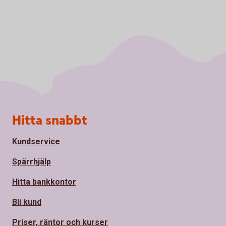
Sidfot
Hitta snabbt
Kundservice
Spärrhjälp
Hitta bankkontor
Bli kund
Priser, räntor och kurser